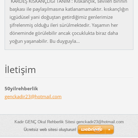
KARDEŞ KISKANÇLIĞI TANIM : Kıskançlık, sevilen birinin
başkası ile paylaşılmasına katlanamamaktır. kıskançlığın
içgüdüsel yani doğuştan getirdiğimiz genlerimize
şifrelenmiş olduğu ileri sürülmektedir. Yaşamın her
döneminde görülebilir ancak çocuklukta biraz daha
yoğun yaşanabilir. Bu duyguyla...
İletişim
50yilrehberlik
genckadi
r23@hotm
ail.com
Kadir GENÇ Okul Rehberlik Sitesi genckadir23@hotmail.com
Ücretsiz web sitesi oluşturun!