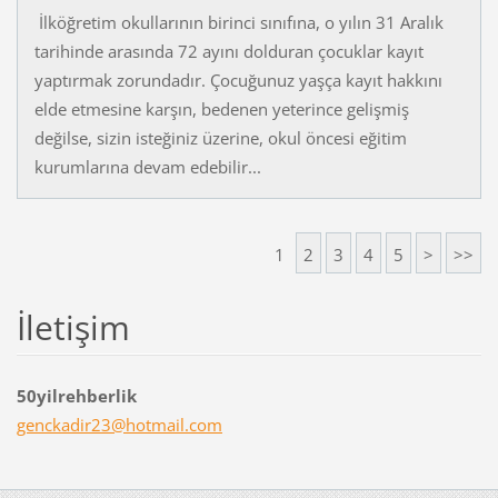
İlköğretim okullarının birinci sınıfına, o yılın 31 Aralık
tarihinde arasında 72 ayını dolduran çocuklar kayıt
yaptırmak zorundadır. Çocuğunuz yaşça kayıt hakkını
elde etmesine karşın, bedenen yeterince gelişmiş
değilse, sizin isteğiniz üzerine, okul öncesi eğitim
kurumlarına devam edebilir...
1
2
3
4
5
>
>>
İletişim
50yilrehberlik
genckadi
r23@hotm
ail.com