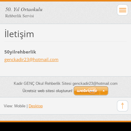
50. Yıl Ortaokulu
Rehberlik Servisi
İletişim
50yilrehberlik
genckadi
r23@hotm
ail.com
Kadir GENÇ Okul Rehberlik Sitesi genckadir23@hotmail.com
Ücretsiz web sitesi oluşturun!
View:
Mobile
|
Desktop