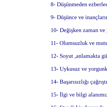
8- Düşünmeden ezberled
9- Düşünce ve inançlarım
10- Değişken zaman ve 
11- Olumsuzluk ve mutsu
12- Soyut ,anlamakta gü
13- Uykusuz ve yorgunk
14- Başarısızlığı çağrışt
15- İlgi ve bilgi alanım