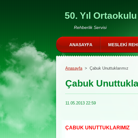
50. Yıl Ortaokulu
Rehberlik Servisi
ANASAYFA
MESLEKI REH
Anasayfa
>
Çabuk Unuttuklarımız
Çabuk Unuttukla
11.05.2013 22:59
ÇABUK UNUTTUKLARIMIZ