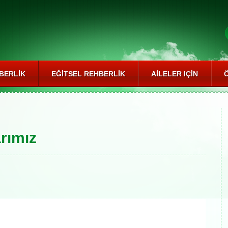
BERLIK
EĞITSEL REHBERLIK
AILELER IÇIN
rımız