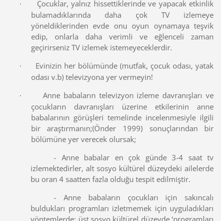
Çocuklar, yalnız hissettiklerinde ve yapacak etkinlik
·
bulamadıklarında daha çok TV izlemeye
yöneldiklerinden evde onu oyun oynamaya teşvik
edip, onlarla daha verimli ve eğlenceli zaman
geçirirseniz TV izlemek istemeyeceklerdir.
Evinizin her bölümünde (mutfak, çocuk odası, yatak
·
odası v.b) televizyona yer vermeyin!
Anne babaların televizyon izleme davranışları ve
·
çocukların davranışları üzerine etkilerinin anne
babalarının görüşleri temelinde incelenmesiyle ilgili
bir araştırmanın;(Önder 1999) sonuçlarından bir
bölümüne yer verecek olursak;
- Anne babalar en çok günde 3-4 saat tv
izlemektedirler, alt sosyo kültürel düzeydeki ailelerde
bu oran 4 saatten fazla olduğu tespit edilmiştir.
- Anne babaların çocukları için sakıncalı
buldukları programları izletmemek için uyguladıkları
yöntemlerde; üst sosyo kültürel düzeyde ‘programları