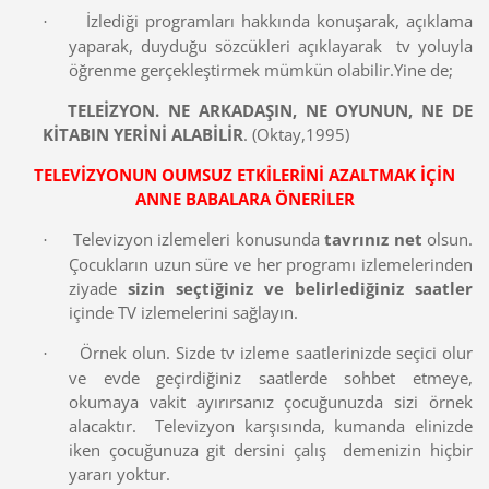
İzlediği programları hakkında konuşarak, açıklama
·
yaparak, duyduğu sözcükleri açıklayarak tv yoluyla
öğrenme gerçekleştirmek mümkün olabilir.Yine de;
TELEİZYON. NE ARKADAŞIN, NE OYUNUN, NE DE
KİTABIN YERİNİ ALABİLİR
. (Oktay,1995)
TELEVİZYONUN OUMSUZ ETKİLERİNİ AZALTMAK İÇİN
ANNE BABALARA ÖNERİLER
Televizyon izlemeleri konusunda
tavrınız net
olsun.
·
Çocukların uzun süre ve her programı izlemelerinden
ziyade
sizin seçtiğiniz ve belirlediğiniz saatler
içinde TV izlemelerini sağlayın.
Örnek olun. Sizde tv izleme saatlerinizde seçici olur
·
ve evde geçirdiğiniz saatlerde sohbet etmeye,
okumaya vakit ayırırsanız çocuğunuzda sizi örnek
alacaktır. Televizyon karşısında, kumanda elinizde
iken çocuğunuza git dersini çalış demenizin hiçbir
yararı yoktur.