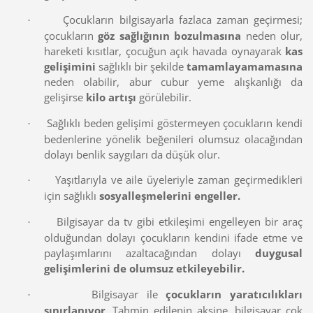
Çocukların bilgisayarla fazlaca zaman geçirmesi;
·
çocukların
göz sağlığının
bozulmasına
neden olur,
hareketi kısıtlar, çocuğun açık havada oynayarak
kas
gelişimini
sağlıklı bir şekilde
tamamlayamamasına
neden olabilir, abur cubur yeme alışkanlığı da
gelişirse
kilo artışı
görülebilir.
Sağlıklı beden gelişimi göstermeyen çocukların kendi
·
bedenlerine yönelik beğenileri olumsuz olacağından
dolayı benlik saygıları da düşük olur.
Yaşıtlarıyla ve aile üyeleriyle zaman geçirmedikleri
·
için sağlıklı
sosyalleşmelerini engeller.
Bilgisayar da tv gibi etkileşimi engelleyen bir araç
·
olduğundan dolayı çocukların kendini ifade etme ve
paylaşımlarını azaltacağından dolayı
duygusal
gelişimlerini de olumsuz etkileyebilir.
Bilgisayar ile
çocukların yaratıcılıkları
·
sınırlanıyor
. Tahmin edilenin aksine, bilgisayar çok