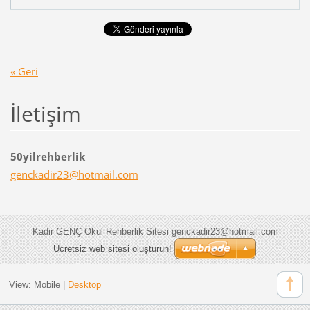
« Geri
İletişim
50yilrehberlik
genckadi
r23@hotm
ail.com
Kadir GENÇ Okul Rehberlik Sitesi genckadir23@hotmail.com
Ücretsiz web sitesi oluşturun!
View:
Mobile
|
Desktop