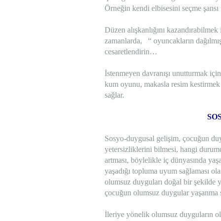
Örneğin kendi elbisesini seçme şansı
Düzen alışkanlığını kazandırabilmek 
zamanlarda, “ oyuncakların dağılmış,
cesaretlendirin…
İstenmeyen davranışı unutturmak için 
kum oyunu, makasla resim kestirmek gi
sağlar.
SO
Sosyo-duygusal gelişim, çocuğun duygu
yetersizliklerini bilmesi, hangi duru
artması, böylelikle iç dünyasında yaşa
yaşadığı topluma uyum sağlaması olar
olumsuz duyguları doğal bir şekilde
çocuğun olumsuz duygular yaşanma sı
İleriye yönelik olumsuz duyguların o