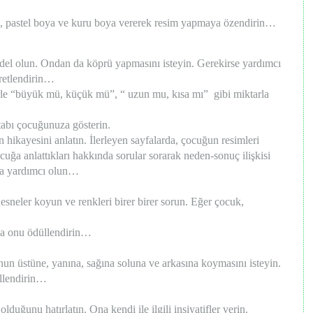
, pastel boya ve kuru boya vererek resim yapmaya özendirin…
el olun. Ondan da köprü yapmasını isteyin. Gerekirse yardımcı
retlendirin…
rle “büyük mü, küçük mü”, “ uzun mu, kısa mı” gibi miktarla
tabı çocuğunuza gösterin.
in hikayesini anlatın. İlerleyen sayfalarda, çocuğun resimleri
cuğa anlattıkları hakkında sorular sorarak neden-sonuç ilişkisi
ına yardımcı olun…
sneler koyun ve renkleri birer birer sorun. Eğer çocuk,
sa onu ödüllendirin…
un üstüne, yanına, sağına soluna ve arkasına koymasını isteyin.
llendirin…
uğunu hatırlatın. Ona kendi ile ilgili insiyatifler verin.