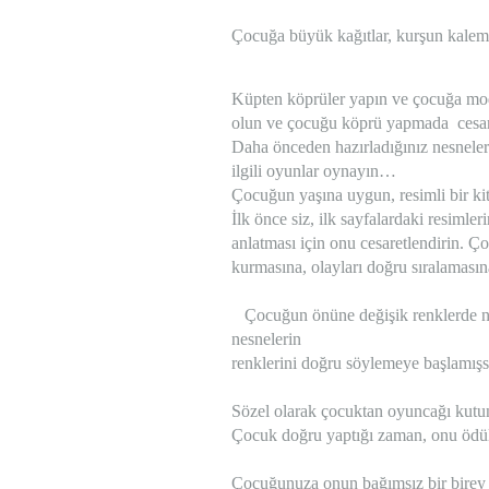
Çocuğa büyük kağıtlar, kurşun kalem
Küpten köprüler yapın ve çocuğa mod
olun ve çocuğu köprü yapmada cesa
Daha önceden hazırladığınız nesnele
ilgili oyunlar oynayın…
Çocuğun yaşına uygun, resimli bir ki
İlk önce siz, ilk sayfalardaki resimler
anlatması için onu cesaretlendirin. Ço
kurmasına, olayları doğru sıralamas
Çocuğun önüne değişik renklerde ne
nesnelerin
renklerini doğru söylemeye başlamış
Sözel olarak çocuktan oyuncağı kutun
Çocuk doğru yaptığı zaman, onu ödü
Çocuğunuza onun bağımsız bir birey old