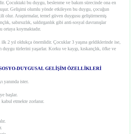
ir. Çocuktaki bu duygu, beslenme ve bakım sürecinde ona en
 oluşur. Gelişimi olumlu yönde etkileyen bu duygu, çocuğun
ili olur. Araştırmalar, temel güven duygusu geliştirmemiş
nçlık, sabırsızlık, saldırganlık gibi anti-sosyal davranışlar
nu ortaya koymaktadır.
lk 2 yıl oldukça önemlidir. Çocuklar 3 yaşına geldiklerinde ise,
m duygu türlerini yaşarlar. Korku ve kaygı, kıskançlık, öfke ve
SOSYO-DUYGUSAL GELİŞİM ÖZELLİKLERİ
 yanında ister.
ye başlar.
 kabul etmekte zorlanır.
ır.
r.