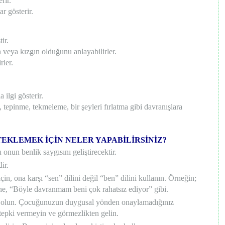
rir.
r gösterir.
ir.
 veya kızgın olduğunu anlayabilirler.
rler.
 ilgi gösterir.
tepinme, tekmeleme, bir şeyleri fırlatma gibi davranışlara
KLEMEK İÇİN NELER YAPABİLİRSİNİZ?
nun benlik saygısını geliştirecektir.
ir.
çin, ona karşı “sen” dilini değil “ben” dilini kullanın. Örneğin;
ne, “Böyle davranmam beni çok rahatsız ediyor” gibi.
l olun. Çocuğunuzun duygusal yönden onaylamadığınız
tepki vermeyin ve görmezlikten gelin.