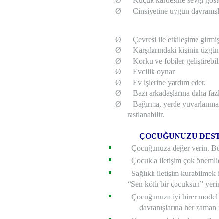
Ø
Küçük kardeşine sevgi göste
Ø
Cinsiyetine uygun davranışla
Ø
Çevresi ile etkileşime girmişt
Ø
Karşılarındaki kişinin üzgün
Ø
Korku ve fobiler geliştirebili
Ø
Evcilik oynar.
Ø
Ev işlerine yardım eder.
Ø
Bazı arkadaşlarına daha fazla
Ø
Bağırma, yerde yuvarlanma, 
rastlanabilir.
ÇOCUĞUNUZU DESTE
Çocuğunuza değer verin. Bu o
Çocukla iletişim çok önemlid
Sağlıklı iletişim kurabilmek i
“Sen kötü bir çocuksun” yeri
Çocuğunuza iyi birer mode
davranışlarına her zaman 