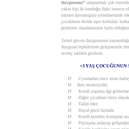
duygusunu”
oluşturmak çok önemlid
yakın kişi ile kurduğu ilişki sonucu
istenen davranışlara yönelmesinde etk
çocukların ileride aşırı korkular, kıska
gösterme olasılıklarının fazla olduğu
Temel güven duygusunun kazanıldığı i
duygusal tepkilerinin gelişmesiyle tü
sevinç sıklıkla gözlenir.
+3 YAŞ ÇOCUĞUNUN 
Ø
Uyumadan önce anne-babayı
Ø
Ben merkezcidir.
Ø
Kendi yaşıtına ilgi gösterme
Ø
Diğer çocukları birey olarak
Ø
Taklit eder.
Ø
Hayal gücü fazladır.
Ø
Kendi kendine konuşma azal
Ø
Paylaşma anlayışı gelişmişti