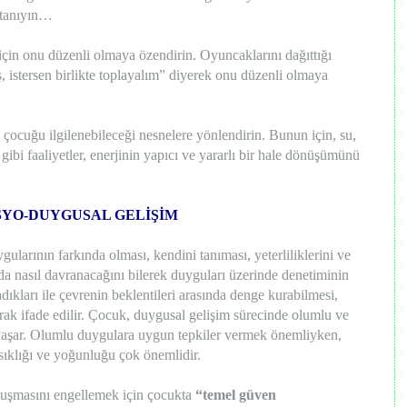
 tanıyın…
için onu düzenli olmaya özendirin. Oyuncaklarını dağıttığı
 istersen birlikte toplayalım” diyerek onu düzenli olmaya
çocuğu ilgilenebileceği nesnelere yönlendirin. Bunun için, su,
bi faaliyetler, enerjinin yapıcı ve yararlı bir hale dönüşümünü
SYO-DUYGUSAL GELİŞİM
larının farkında olması, kendini tanıması, yeterliliklerini ve
mda nasıl davranacağını bilerek duyguları üzerinde denetiminin
dıkları ile çevrenin beklentileri arasında denge kurabilmesi,
ak ifade edilir. Çocuk, duygusal gelişim sürecinde olumlu ve
 yaşar. Olumlu duygulara uygun tepkiler vermek önemliyken,
klığı ve yoğunluğu çok önemlidir.
luşmasını engellemek için çocukta
“temel güven