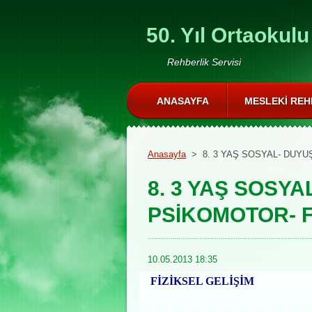
50. Yıl Ortaokulu
Rehberlik Servisi
ANASAYFA
MESLEKI REH
Anasayfa
>
8. 3 YAŞ SOSYAL- DUYU
8. 3 YAŞ SOSYA
PSİKOMOTOR- F
10.05.2013 18:35
FİZİKSEL GELİŞİM