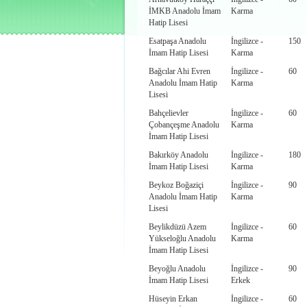
İMKB Anadolu İmam
Karma
Hatip Lisesi
Esatpaşa Anadolu
İngilizce -
150
İmam Hatip Lisesi
Karma
Bağcılar Ahi Evren
İngilizce -
60
Anadolu İmam Hatip
Karma
Lisesi
Bahçelievler
İngilizce -
60
Çobançeşme Anadolu
Karma
İmam Hatip Lisesi
Bakırköy Anadolu
İngilizce -
180
İmam Hatip Lisesi
Karma
Beykoz Boğaziçi
İngilizce -
90
Anadolu İmam Hatip
Karma
Lisesi
Beylikdüzü Azem
İngilizce -
60
Yükseloğlu Anadolu
Karma
İmam Hatip Lisesi
Beyoğlu Anadolu
İngilizce -
90
İmam Hatip Lisesi
Erkek
Hüseyin Erkan
İngilizce -
60