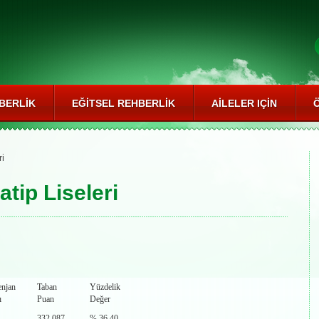
BERLIK
EĞITSEL REHBERLIK
AILELER IÇIN
i
tip Liseleri
enjan
Taban
Yüzdelik
ı
Puan
Değer
332.087
% 36.40