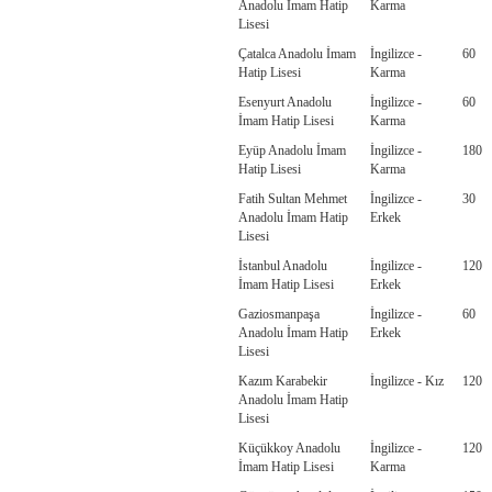
Anadolu İmam Hatip
Karma
Lisesi
Çatalca Anadolu İmam
İngilizce -
60
Hatip Lisesi
Karma
Esenyurt Anadolu
İngilizce -
60
İmam Hatip Lisesi
Karma
Eyüp Anadolu İmam
İngilizce -
180
Hatip Lisesi
Karma
Fatih Sultan Mehmet
İngilizce -
30
Anadolu İmam Hatip
Erkek
Lisesi
İstanbul Anadolu
İngilizce -
120
İmam Hatip Lisesi
Erkek
Gaziosmanpaşa
İngilizce -
60
Anadolu İmam Hatip
Erkek
Lisesi
Kazım Karabekir
İngilizce - Kız
120
Anadolu İmam Hatip
Lisesi
Küçükkoy Anadolu
İngilizce -
120
İmam Hatip Lisesi
Karma