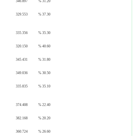
346.897
% 31.20
329.553
% 37.30
335.356
% 35.30
320.150
% 40.60
345.431
% 31.80
349.036
% 30.50
335.835
% 35.10
374.408
% 22.40
382.168
% 20.20
360.724
% 26.60