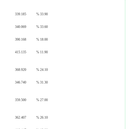
339.185
% 33.90
340.069
% 33.60
390.168
% 18.00
415.135
% 11.90
368.920
% 24.10
346.740
% 31.30
359.500
% 27.00
362.407
% 26.10