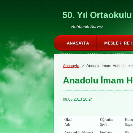
50. Yıl Ortaokulu
Rehberlik Servisi
ANASAYFA
MESLEKI REH
Anasayfa
>
Anadolu İmam Hatip Liseler
Anadolu İmam Ha
09.05.2013 20:24
Okul
Öğrenim
Kont
Adı
Şekli
Sayıs
Arnavutköy Haraççı
İngilizce -
60