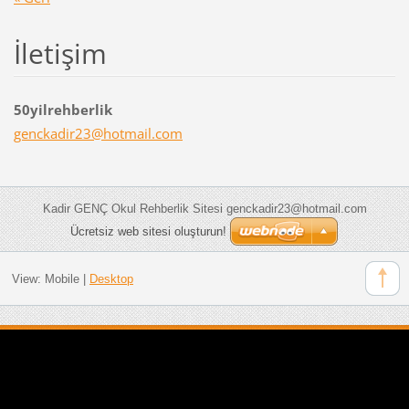
İletişim
50yilrehberlik
genckadi
r23@hotm
ail.com
Kadir GENÇ Okul Rehberlik Sitesi genckadir23@hotmail.com
Ücretsiz web sitesi oluşturun!
View:
Mobile
|
Desktop