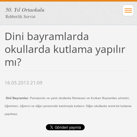
50. Yıl Ortaokulu
Rehberlik Servisi
Dini bayramlarda
okullarda kutlama yapılır
mı?
16.05.2013 21:09
Dinî Bayramlar:
Pansiyonlu ve yatılı okullarda Ramazan ve Kurban Bayramları yönetici,
öğretmen, öğrenci ve diğer personelin katılımıyla kutlanır. Diğer okullarda resmi bir kutlama
yapılmaz.