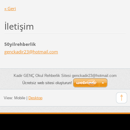
« Geri
İletişim
50yilrehberlik
genckadi
r23@hotm
ail.com
Kadir GENÇ Okul Rehberlik Sitesi genckadir23@hotmail.com
Ücretsiz web sitesi oluşturun!
View:
Mobile
|
Desktop