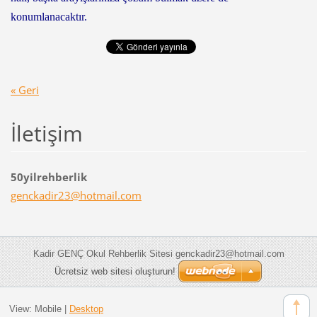
konumlanacaktır.
« Geri
İletişim
50yilrehberlik
genckadi
r23@hotm
ail.com
Kadir GENÇ Okul Rehberlik Sitesi genckadir23@hotmail.com
Ücretsiz web sitesi oluşturun!
View:
Mobile
|
Desktop