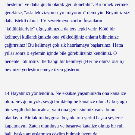
"beslenir" ve daha güçlü olarak geri dönebilir". Bir örnek vermek
gerekirse, "asla televizyon seyretmiyorum" demeyin. Beyniniz sizi
daha istekli olarak TV seyretmeye zorlar. İnsanların
"kötülükleriyle" uğraştığınızda da ters tepki verir. Kötü bir
kelimeyi kullandığınızda ona yüklediğiniz anlamı bilincinize
çağırırsınız! Bu kelimeyi çok sık hatırlamaya başlarsınız. Hatta
yıllar sonra o eylemin içinde bile görebilirsiniz kendinizi. O
nedenle "olumsuz" herhangi bir kelimeyi (Her ne olursa olsun)
beyinize yerleştirmemeye özen gösterin.
14.Hayatınızı yönlendirin. Ne eksikse yaşamınızda ona kanalize
olun. Sevgi mi yok, sevgi birlikteliğine kanalize olun. O boşluğu
bir sevgili dolduracaksa, yani ona gereksinimiz varsa bunu
planlayın. Bir takım duygusal boşlukların yerini başka şeylerle
kapatmayın. Zaten olumluya ve başarıya katalize olmuş bir ruh
hali, başka arayışlarınıza çözüm bulmak üzere de