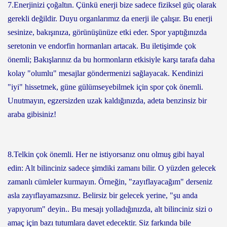
7.Enerjinizi çoğaltın. Çünkü enerji bize sadece fiziksel güç olarak
gerekli değildir. Duyu organlarımız da enerji ile çalışır. Bu enerji
sesinize, bakışınıza, görünüşünüze etki eder. Spor yaptığınızda
seretonin ve endorfin hormanları artacak. Bu iletişimde çok
önemli; Bakışlarınız da bu hormonların etkisiyle karşı tarafa daha
kolay "olumlu" mesajlar göndermenizi sağlayacak. Kendinizi
"iyi" hissetmek, güne gülümseyebilmek için spor çok önemli.
Unutmayın, egzersizden uzak kaldığınızda, adeta benzinsiz bir
araba gibisiniz!
8.Telkin çok önemli. Her ne istiyorsanız onu olmuş gibi hayal
edin: Alt bilinciniz sadece şimdiki zamanı bilir. O yüzden gelecek
zamanlı cümleler kurmayın. Örneğin, "zayıflayacağım" derseniz
asla zayıflayamazsınız. Belirsiz bir gelecek yerine, "şu anda
yapıyorum" deyin.. Bu mesajı yolladığınızda, alt bilinciniz sizi o
amaç için bazı tutumlara davet edecektir. Siz farkında bile