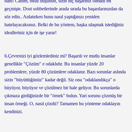
hani! Canım, biraz düşünün, sizin hiç başarınız olmadı mı
geçmişte. Dost sohbetlerinde arada sırada bu başarılarınızdan da
söz edin.. Anlatırken bunu nasıl yaptığınızı yeniden
hatırlayacaksınız. Belki de bu yöntem, başka ulaşmak istediğiniz
idealleriniz için de işe yarar!
6.Çevrenizi iyi gözlemlediniz mi? Başarılı ve mutlu insanlar
genellikle "Çözüm" e odaklıdır. Bu insanlar yüzde 20
problemlere, yüzde 80 çözümlere odaklanır. Bazı sorunlar aslında
sizin "büyüttüğünüz" kadar değil. Siz ona "odaklandıkça" o
büyüyor, büyüyor ve çözülmez bir hale geliyor. Bu sorunlarda
çıkmaza girdiğinizde bir "örnek" bulun. Yari sorunu çözmüş bir
insan örneği. O, nasıl çözdü? Tamamen bu yönteme odaklayın
kendinizi.