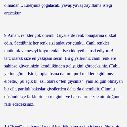
olmadan... Enerjiniz çoğalacak, yavaş yavaş zayıflama isteği
artacaktır.
9.Aman, renkler çok önemli. Giysilerde renk tonajlarına dikkat
edin. Seçtiğiniz her renk sizi anlatıyor çünkü. Canlı renkler
mutluluk ve neşeyi koyu renkler ise ciddiyeti temsil ediyor. Bu
tarz olarak size en yakışanı secin. Bu giysileriniz canlı renklere
sahipse güveninizin kendiliğinden geliştiğini göreceksiniz. (Tabii
yerine göre.. Bir iş toplantısına da pırıl pırıl renklerle gidilmez
elbette.) Şu açık ki, asıl olarak "ten giysiniz", yani solgun olmayan
bir cilt, parıltılı bakışlar giysilerden daha da önemlidir. Olumlu
düşündükçe farklı bir ten renginin ve bakışların sizde oturduğunu
fark edeceksiniz.
10."Evet" ve "hayır"lara dikkat. Hiç kimse size istemediğiniz bir