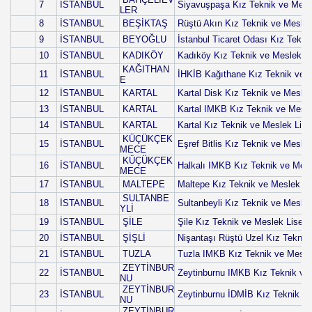
7
İSTANBUL
Siyavuşpaşa Kız Teknik ve Mesle
LER
8
İSTANBUL
BEŞİKTAŞ
Rüştü Akın Kız Teknik ve Meslek
9
İSTANBUL
BEYOĞLU
İstanbul Ticaret Odası Kız Tekni
10
İSTANBUL
KADIKÖY
Kadıköy Kız Teknik ve Meslek Li
KAĞITHAN
11
İSTANBUL
İHKİB Kağıthane Kız Teknik ve M
E
12
İSTANBUL
KARTAL
Kartal Disk Kız Teknik ve Meslek
13
İSTANBUL
KARTAL
Kartal IMKB Kız Teknik ve Mesle
14
İSTANBUL
KARTAL
Kartal Kız Teknik ve Meslek Lise
KÜÇÜKÇEK
15
İSTANBUL
Eşref Bitlis Kız Teknik ve Meslek
MECE
KÜÇÜKÇEK
16
İSTANBUL
Halkalı IMKB Kız Teknik ve Mesl
MECE
17
İSTANBUL
MALTEPE
Maltepe Kız Teknik ve Meslek Li
SULTANBE
18
İSTANBUL
Sultanbeyli Kız Teknik ve Meslek
YLİ
19
İSTANBUL
ŞİLE
Şile Kız Teknik ve Meslek Lisesi
20
İSTANBUL
ŞİŞLİ
Nişantaşı Rüştü Uzel Kız Teknik 
21
İSTANBUL
TUZLA
Tuzla IMKB Kız Teknik ve Meslek
ZEYTİNBUR
22
İSTANBUL
Zeytinburnu IMKB Kız Teknik ve 
NU
ZEYTİNBUR
23
İSTANBUL
Zeytinburnu İDMİB Kız Teknik ve
NU
ZEYTİNBUR