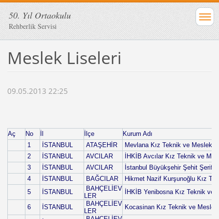
50. Yıl Ortaokulu
Rehberlik Servisi
Meslek Liseleri
09.05.2013 22:25
Aç
No
İl
İlçe
Kurum Adı
1
İSTANBUL
ATAŞEHİR
Mevlana Kız Teknik ve Meslek Li
2
İSTANBUL
AVCILAR
İHKİB Avcılar Kız Teknik ve Mesl
3
İSTANBUL
AVCILAR
İstanbul Büyükşehir Şehit Şerife
4
İSTANBUL
BAĞCILAR
Hikmet Nazif Kurşunoğlu Kız Tek
BAHÇELİEV
5
İSTANBUL
İHKİB Yenibosna Kız Teknik ve M
LER
BAHÇELİEV
6
İSTANBUL
Kocasinan Kız Teknik ve Meslek 
LER
BAHÇELİEV