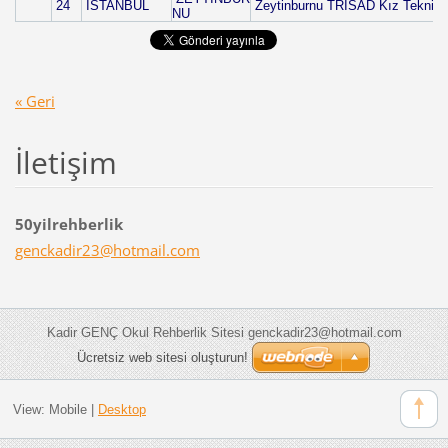
24
İSTANBUL
Zeytinburnu TRİSAD Kız Teknik v
NU
« Geri
İletişim
50yilrehberlik
genckadi
r23@hotm
ail.com
Kadir GENÇ Okul Rehberlik Sitesi genckadir23@hotmail.com
Ücretsiz web sitesi oluşturun!
View:
Mobile
|
Desktop