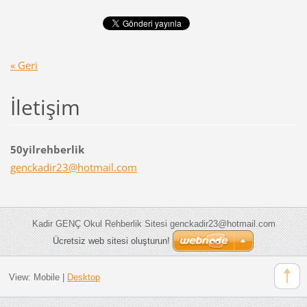
« Geri
İletişim
50yilrehberlik
genckadi
r23@hotm
ail.com
Kadir GENÇ Okul Rehberlik Sitesi genckadir23@hotmail.com
Ücretsiz web sitesi oluşturun!
View:
Mobile
|
Desktop