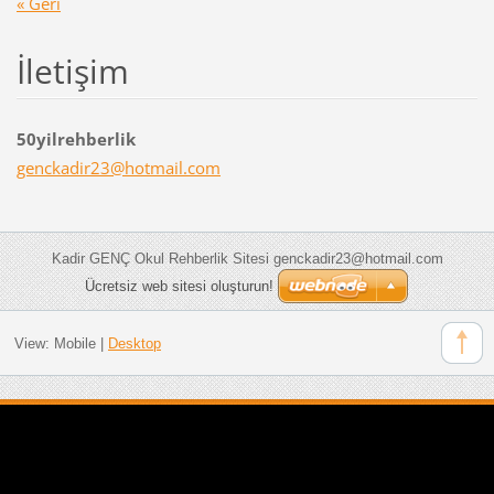
« Geri
İletişim
50yilrehberlik
genckadi
r23@hotm
ail.com
Kadir GENÇ Okul Rehberlik Sitesi genckadir23@hotmail.com
Ücretsiz web sitesi oluşturun!
View:
Mobile
|
Desktop