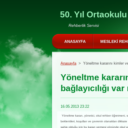
50. Yıl Ortaokulu
Rehberlik Servisi
ANASAYFA
MESLEKI REH
Anasayfa
>
Yöneltme kararını kimler ve
Yöneltme kararın
bağlayıcılığı var
16.05.2013 23:22
Yöneltme kararı, yönetici, okul rehber öğretmeni, s
beklentileri, koşulları ve çevrenin olanakları dikka
sahip olduğu için bu kararı vermesi yönünde okul ve