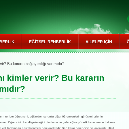
BERLIK
EĞITSEL REHBERLIK
AILELER IÇIN
rir? Bu kararın bağlayıcılığı var mıdır?
ı kimler verir? Bu kararın
 mıdır?
ınıf rehber öğretmeni, eğitimden sorumlu diğer öğretmenlerin görüşleri, ailenin
te alınır. Öğrencinin kendi geleceğini planlama ve geleceğine yönelik karar verme hakkına
 veli tarafından desteklenmesi gerekmektedir. Son karar öğrencinin ve ailenindir. Okul