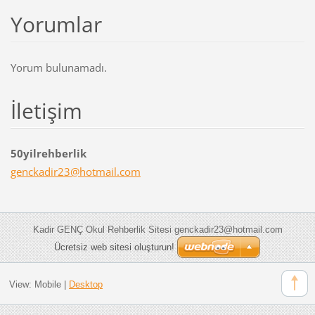
Yorumlar
Yorum bulunamadı.
İletişim
50yilrehberlik
genckadi
r23@hotm
ail.com
Kadir GENÇ Okul Rehberlik Sitesi genckadir23@hotmail.com
Ücretsiz web sitesi oluşturun!
View:
Mobile
|
Desktop