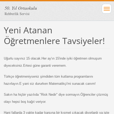
50. Yıl Ortaokulu
Rehberlik Servisi
Yeni Atanan
Öğretmenlere Tavsiyeler!
Uğurlu sayınız 15 olacak.Her ay'ın 15'inde iyiki öğretmen olmuşum
diyeceksiniz.Ertesi güne garanti veremem.
Türkçe öğretmeniyseniz şimdiden tüm kutlama programlarını
hazırlayın.E yani siz dururken Matematikçi'mi sunacak canım!
Sakın ha hiçbir yazılıda "Risk Nedir" diye sormayın.Öğrenciler çözmüş
olayı hepsi boş kağıt veriyor.
Hani fallarda 3 vakte kadar karşına bir kısmet çıkacak diyorlardı ya işte